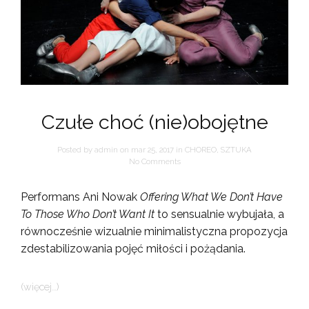
Czułe choć (nie)obojętne
Posted by
admin
on
mar 25, 2017
in
CHOREO
,
SZTUKA
No Comments
Performans Ani Nowak
Offering What We Don’t Have
To Those Who Don’t Want It
to sensualnie wybujała, a
równocześnie wizualnie minimalistyczna propozycja
zdestabilizowania pojęć miłości i pożądania.
(więcej…)