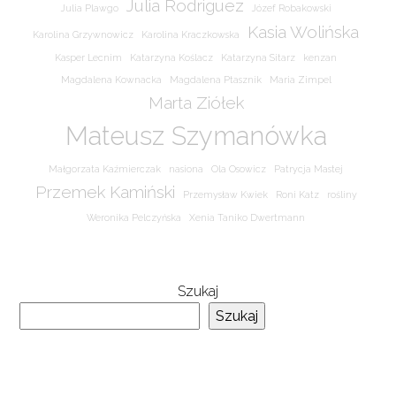
Julia Rodriguez
Julia Plawgo
Józef Robakowski
Kasia Wolińska
Karolina Grzywnowicz
Karolina Kraczkowska
Kasper Lecnim
Katarzyna Koślacz
Katarzyna Sitarz
kenzan
Magdalena Kownacka
Magdalena Ptasznik
Maria Zimpel
Marta Ziółek
Mateusz Szymanówka
Małgorzata Kaźmierczak
nasiona
Ola Osowicz
Patrycja Mastej
Przemek Kamiński
Przemysław Kwiek
Roni Katz
rośliny
Weronika Pelczyńska
Xenia Taniko Dwertmann
Szukaj
Szukaj