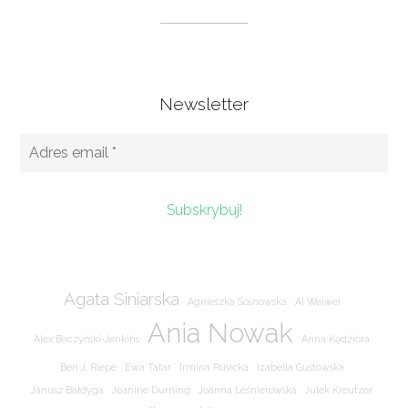
Newsletter
Agata Siniarska
Agnieszka Sosnowska
Ai Weiwei
Ania Nowak
Alex Baczyński-Jenkins
Anna Kędziora
Ben J. Riepe
Ewa Tatar
Irmina Rusicka
Izabella Gustowska
Janusz Bałdyga
Jeanine Durning
Joanna Leśnierowska
Julek Kreutzer