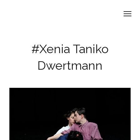
Skip
to
content
#Xenia Taniko
Dwertmann